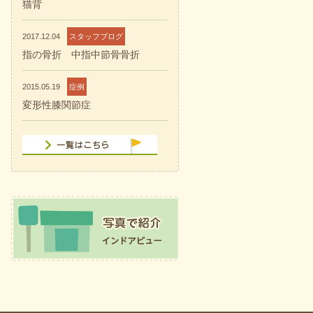
猫背
2017.12.04
スタッフブログ
指の骨折 中指中節骨骨折
2015.05.19
症例
変形性膝関節症