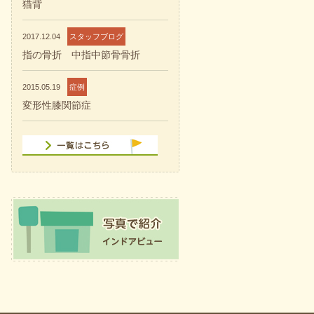
猫背
2017.12.04
スタッフブログ
指の骨折 中指中節骨骨折
2015.05.19
症例
変形性膝関節症