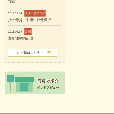
猫背
2017.12.04
スタッフブログ
指の骨折 中指中節骨骨折
2015.05.19
症例
変形性膝関節症