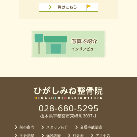
栃木県宇都宮市東峰町3097-1
院の案内
スタッフ紹介
交通事故治療
全身調整
保険診療
料金表
アクセス